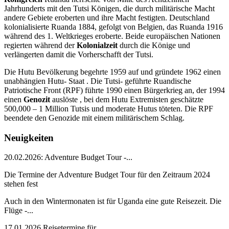
Jahrhunderts mit den Tutsi Königen, die durch militärische Macht
andere Gebiete eroberten und ihre Macht festigten. Deutschland
kolonialisierte Ruanda 1884, gefolgt von Belgien, das Ruanda 1916
während des 1. Weltkrieges eroberte. Beide europäischen Nationen
regierten während der
Kolonialzeit
durch die Könige und
verlängerten damit die Vorherschafft der Tutsi.
Die Hutu Bevölkerung begehrte 1959 auf und gründete 1962 einen
unabhängien Hutu- Staat . Die Tutsi- geführte Ruandische
Patriotische Front (RPF) führte 1990 einen Bürgerkrieg an, der 1994
einen
Genozit
auslöste , bei dem Hutu Extremisten geschätzte
500,000 – 1 Million Tutsis und moderate Hutus töteten. Die RPF
beendete den Genozide mit einem militärischem Schlag.
Neuigkeiten
20.02.2026: Adventure Budget Tour -...
Die Termine der Adventure Budget Tour für den Zeitraum 2024
stehen fest
Auch in den Wintermonaten ist für Uganda eine gute Reisezeit. Die
Flüge -...
17.01.2026 Reisetermine für...